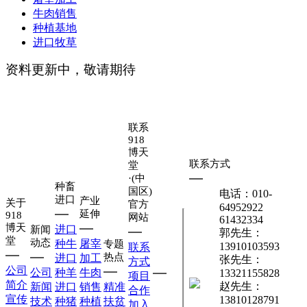
牛肉销售
种植基地
进口牧草
资料更新中，敬请期待
联系
918
博天
联系方式
堂
·(中
种畜
国区)
电话：010-
进口
产业
关于
官方
64952922
延伸
918
网站
61432334
博天
进口
新闻
郭先生：
堂
动态
种牛
屠宰
专题
13910103593
联系
热点
进口
加工
张先生：
方式
公司
公司
种羊
牛肉
13321155828
项目
简介
赵先生：
新闻
进口
销售
精准
合作
宣传
13810128791
技术
种猪
种植
扶贫
加入