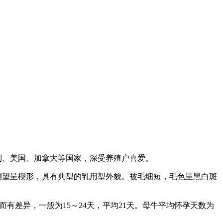
美国、加拿大等国家，深受养殖户喜爱。
达，侧望呈楔形，具有典型的乳用型外貌。被毛细短，毛色呈黑白斑
异，一般为15～24天，平均21天。母牛平均怀孕天数为