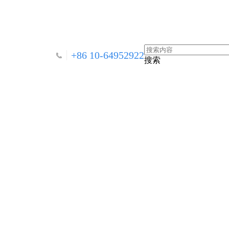
+86 10-64952922
搜索